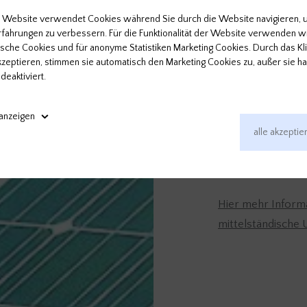
Die positiven Fa
 Website verwendet Cookies während Sie durch die Website navigieren, 
beschränken sich 
Erfahrungen zu verbessern. Für die Funktionalität der Website verwenden w
Gestaltung dieser
ische Cookies und für anonyme Statistiken Marketing Cookies. Durch das Kl
kzeptieren, stimmen sie automatisch den Marketing Cookies zu, außer sie h
Engagement für Na
deaktiviert.
auf der Plattform 
vertreten, die di
anzeigen
bestätigen, und k
alle akzeptie
erneuerbaren Ener
Technische Cookies
immer aktivi
Marketing Cookies
Hier mehr Inform
mittelständische
Google Analytics
Facebook Pixel
Beitragsnavigatio