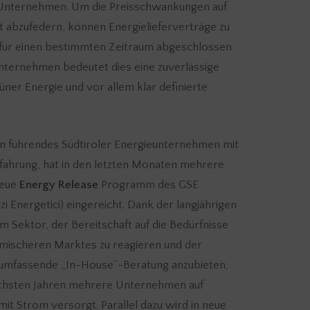
 Unternehmen. Um die Preisschwankungen auf
 abzufedern, können Energielieferverträge zu
 für einen bestimmten Zeitraum abgeschlossen
nternehmen bedeutet dies eine zuverlässige
üner Energie und vor allem klar definierte
ein führendes Südtiroler Energieunternehmen mit
fahrung, hat in den letzten Monaten mehrere
neue
Energy Release
Programm des GSE
zi Energetici) eingereicht. Dank der langjährigen
m Sektor, der Bereitschaft auf die Bedürfnisse
mischeren Marktes zu reagieren und der
e umfassende „In-House“-Beratung anzubieten,
chsten Jahren mehrere Unternehmen auf
mit Strom versorgt. Parallel dazu wird in neue