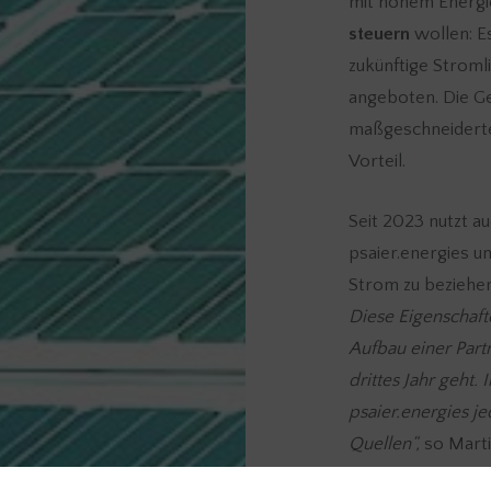
mit hohem Energi
steuern
wollen: 
zukünftige Stroml
angeboten. Die Ge
maßgeschneiderte
Vorteil.
Seit 2023 nutzt 
psaier.energies 
Strom zu beziehe
Diese Eigenschaft
Aufbau einer Partn
drittes Jahr geht.
psaier.energies je
Quellen“,
so Marti