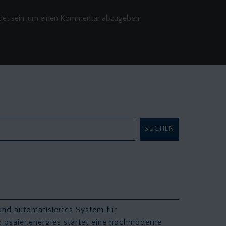
det
sein, um einen Kommentar abzugeben.
SUCHEN
n
be
 und automatisiertes System für
er: psaier.energies startet eine hochmoderne