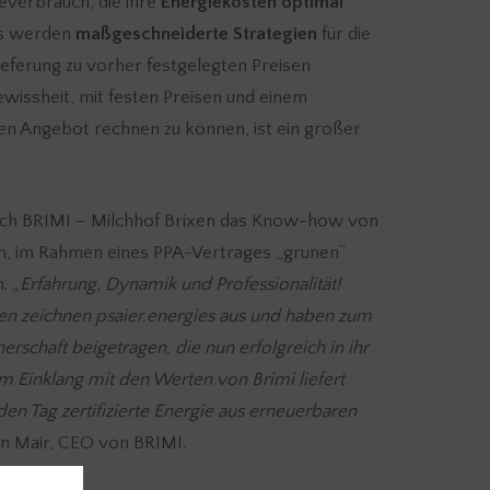
everbrauch, die ihre
Energiekosten optimal
Es werden
maßgeschneiderte Strategien
für die
ieferung zu vorher festgelegten Preisen
wissheit, mit festen Preisen und einem
n Angebot rechnen zu können, ist ein großer
auch BRIMI – Milchhof Brixen das Know-how von
um, im Rahmen eines PPA-Vertrages „grünen“
n.
„Erfahrung, Dynamik und Professionalität!
en zeichnen psaier.energies aus und haben zum
erschaft beigetragen, die nun erfolgreich in ihr
 Im Einklang mit den Werten von Brimi liefert
den Tag zertifizierte Energie aus erneuerbaren
n Mair, CEO von BRIMI.