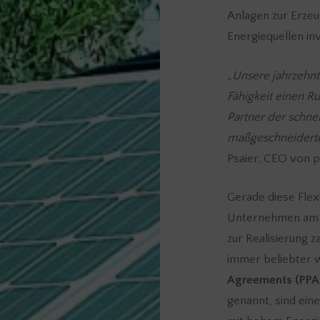
Anlagen zur Erze
Energiequellen inv
„Unsere jahrzehnt
Fähigkeit einen 
Partner der schnel
maßgeschneiderte
Psaier, CEO von p
Gerade diese Flexi
Unternehmen am En
zur Realisierung 
immer beliebter
Agreements (PPA
genannt, sind ei