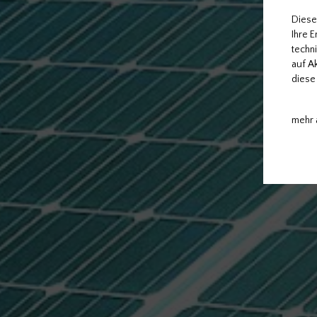
Diese
Ihre 
techn
auf A
diese 
mehr 