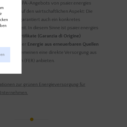
ktoren des PPA-Angebots von psaier.energies
um
nicht nur auf den wirtschaftlichen Aspekt: Die
ir
 Verträge garantiert auch ein konkretes
icken
aben
chhaltigkeit. In diesem Sinne ist psaier.energies
für
GO-Zertifikate (Garanzia di Origine)
e Herkunft der
Energie aus erneuerbaren Quellen
ann im Allgemeinen eine direkte Versorgung aus
ren
giequellen (FER) anbieten.
ert
ationen zur grünen Energieversorgung für
 Unternehmen.
n