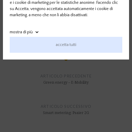
commercializzazione dell’energia elettrica e
e i cookie di marketing per le statistiche anonime. Facendo clic
su Accetta, vengono accettata automaticamente i cookie di
al finanziamento necessario. Sfruttiamo il
marketing, a meno che non li abbia disattivati.
potenziale del sole!
mostra di più
accetta tutti
Cookies tecnici
sempre attivato
Navigazione
Cookies di marketing
articoli
ARTICOLO PRECEDENTE
Google Analytics
Green energy – E-Mobility
Facebook Pixel
ARTICOLO SUCCESSIVO
Smart metering: Psaier 2G